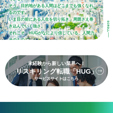
そう。目的地がある人間はどこまでも強くなれ
るのです。
いま目の前にある人生を切り拓き、周囲さえ巻
SCROLL
き込んでいく強さ。
それこそ、HUGがなにより信じている、人間力
そのもの。
わたしたちはあなたと一緒に成長していく、
人生のモチベーターとなって、人間力を育んで
未経験から新しい業界へ！
いきます。
リスキリング転職「HUG」
HUGの使命は、「働く」を超えた
サービスサイトはこちら
「生きる」にまで寄り添うまなざしで、
その人生をより素敵なものへと変えるお手伝い
をすること。